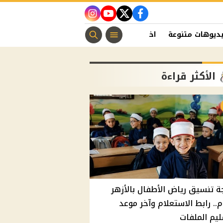
instagram
youtube
twitter
facebook
ديوهات متنوعة
اخبار الفن
منوعات مسيحية
اخبار الرياضة
الأكثر قراءة
ة تنسيق رياض الأطفال بالأزهر
م.. رابط الاستعلام وآخر موعد
يم الملفات