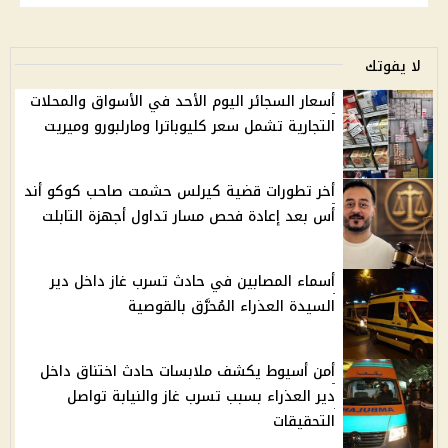
لا يفوتك
أسعار السجائر اليوم الأحد في الأسواق والمحلات
التجارية تشمل سعر كليوباترا ومارلبورو وميريت
أخر تطورات قضية كيرلس حشمت صاحب كوكو أند
أس بعد إعادة فحص مسار تداول أجهزة التابلت
أسماء المصابين في حادث تسرب غاز داخل دير
السيدة العذراء المُحرَّق بالقوصية
أمن أسيوط يكشف ملابسات حادث اختناق داخل
دير العذراء بسبب تسرب غاز والنيابة تواصل
التحقيقات