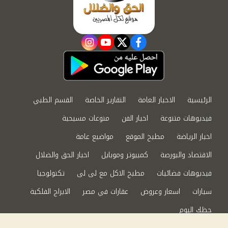
instagram
youtube
twitter
facebook
الرئيسية
الاخبار العامة
التقارير الخاصة
القسم الطبي
فيديوهات متنوعة
اخبار الفن
منوعات مسيحية
اخبار الرياضة
مطبخ الموقع
مواضيع عامة
الاقتصاد والبورصة
كمبيوتر وموبايل
اخبار الحق والضلال
فيديوهات فضائيات
مطبخ الاكل مع لى لى
تكنولوجيا
سيارات
اسعار وعروض
عقارات في مصر
الابراج الفلكية
حظك اليوم