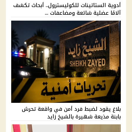
أدوية الستاتينات للكوليسترول.. أبحاث تكشف
آلامًا عضلية شائعة ومضاعفات ...
بلاغ يقود لضبط فرد أمن في واقعة تحرش
بابنة مذيعة شهيرة بالشيخ زايد