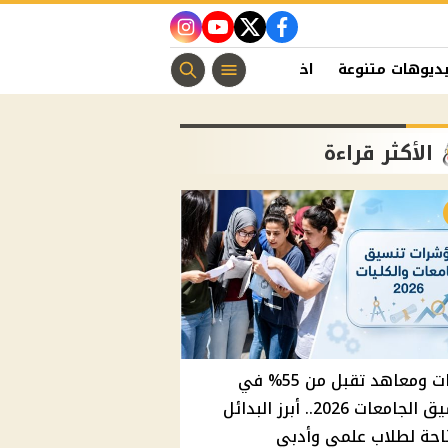
instagram
youtube
twitter
facebook
ديوهات متنوعة
اخبار الفن
منوعات مسيحية
اخبار الرياضة
الأكثر قراءة
كليات ومعاهد تقبل من 55% في
تنسيق الجامعات 2026.. أبرز البدائل
احة لطلاب علمي وأدبي