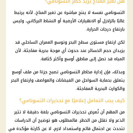
هل تغير المناخ يزيد خطر التسونامي؟
التسونامي نفسه لا ينتج مباشرة عن تغير المناخ، لأنه يرتبط
غالبًا بالزلازل أو الانهيارات الأرضية أو النشاط البركاني، وليس
بارتفاع درجات الحرارة.
لكن ارتفاع مستوى سطح البحر وتوسع العمران الساحلي قد
يزيدان حجم الخسائر عند حدوث أي موجة بحرية مفاجئة، لأن
المياه قد تصل إلى مناطق أوسع وأكثر كثافة.
وبذلك، فإن إدارة مخاطر التسونامي تصبح جزءًا من ملف أوسع
يتعلق بحماية السواحل من الفيضانات والعواصف وارتفاع البحر
والكوارث البحرية المفاجئة.
كيف يجب التعامل إعلاميًا مع تحذيرات التسونامي؟
من المهم أن تُعرض تحذيرات التسونامي بلغة دقيقة لا تثير
الذعر ولا تقلل من الخطر. فالمطلوب هو توضيح أن الدراسات
تتحدث عن احتمال قائم واستعداد لازم، لا عن كارثة مؤكدة في