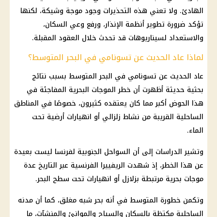
الهادئ. ولا تعني هذه التحذيرات وجود موجة وشيكة، لكنها
تؤكد ضرورة تطوير أنظمة الإنذار، ورفع وعي السكان،
والاستعداد لسيناريوهات قد تحدث خلال العقود المقبلة.
لماذا عاد الحديث عن تسونامي في البحر المتوسط؟
عاد الحديث عن تسونامي في البحر المتوسط بسبب نتائج
بحثية حديثة أظهرت أن خطر الموجات البحرية المفاجئة في
هذا الحوض أكبر مما كان يعتقده كثيرون، خصوصًا في المناطق
الساحلية القريبة من نشاط زلزالي أو انهيارات أرضية تحت
الماء.
وتشير الدراسات إلى أن السواحل الجنوبية لفرنسا ليست بعيدة
عن هذا الخطر، إذ شهدت الريفييرا الفرنسية عبر التاريخ عدة
موجات بحرية مرتبطة بزلازل أو انهيارات تحت سطح البحر.
وتكمن خطورة المتوسط في أنه بحر شبه مغلق، كما أن مدنه
الساحلية مكتظة بالسكان والسياح والموانئ والمنشآت، ما