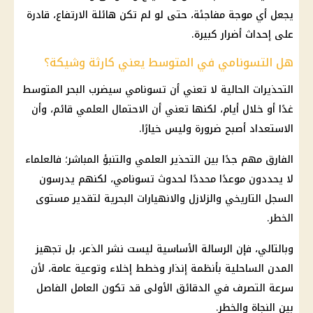
يجعل أي موجة مفاجئة، حتى لو لم تكن هائلة الارتفاع، قادرة
على إحداث أضرار كبيرة.
هل التسونامي في المتوسط يعني كارثة وشيكة؟
التحذيرات الحالية لا تعني أن تسونامي سيضرب البحر المتوسط
غدًا أو خلال أيام، لكنها تعني أن الاحتمال العلمي قائم، وأن
الاستعداد أصبح ضرورة وليس خيارًا.
الفارق مهم جدًا بين التحذير العلمي والتنبؤ المباشر؛ فالعلماء
لا يحددون موعدًا محددًا لحدوث تسونامي، لكنهم يدرسون
السجل التاريخي والزلازل والانهيارات البحرية لتقدير مستوى
الخطر.
وبالتالي، فإن الرسالة الأساسية ليست نشر الذعر، بل تجهيز
المدن الساحلية بأنظمة إنذار وخطط إخلاء وتوعية عامة، لأن
سرعة التصرف في الدقائق الأولى قد تكون العامل الفاصل
بين النجاة والخطر.