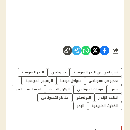
شارك
تسونامي في البحر المتوسط
تسونامي
البحر المتوسط
تحذير من تسونامي
سواحل فرنسا
الريفييرا الفرنسية
نيس
موجات تسونامي
الزلازل البحرية
انحسار مياه البحر
أنظمة الإنذار
اليونسكو
مخاطر التسونامي
الكوارث الطبيعية
البحر