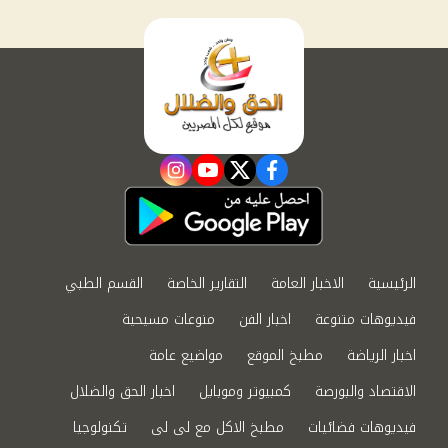
instagram
youtube
twitter
facebook
الرئيسية
الاخبار العامة
التقارير الخاصة
القسم الطبي
فيديوهات متنوعة
اخبار الفن
منوعات مسيحية
اخبار الرياضة
مطبخ الموقع
مواضيع عامة
الاقتصاد والبورصة
كمبيوتر وموبايل
اخبار الحق والضلال
فيديوهات فضائيات
مطبخ الاكل مع لى لى
تكنولوجيا