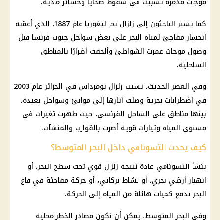
موجات مدمرة تسببت في سقوط ضحايا وخسائر مادية.
كما يشير الباحثون إلى زلزال بحر ليغوريا عام 1887، الذي أعقبه
انحسار مفاجئ لمياه البحر على بعض سواحل جنوب فرنسا قبل
وصول موجات غمرت الشواطئ وألحقت أضرارًا بالمناطق
الساحلية.
وفي العصر الحديث، تسبب زلزال بومرداس في الجزائر عام 2003
في اضطرابات بحرية وصلت آثارها إلى موانئ وسواحل بعيدة،
بينها مناطق على الساحل الفرنسي، حيث ظهرت تغيرات في
مستوى المياه وتيارات قوية أضرت بالقوارب والمنشآت.
كيف يحدث التسونامي داخل البحر المتوسط؟
ينشأ التسونامي عادة نتيجة زلزال قوي تحت سطح البحر، أو
انهيار أرضي بحري، أو نشاط بركاني، أو حركة مفاجئة في قاع
البحر تدفع كميات هائلة من المياه إلى الحركة.
وفي البحر المتوسط، يمكن أن تكون مصادر الخطر محلية