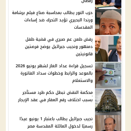
رمضان
حزب النور يطالب بمحاسبة صناع فيلم برشامة
ورندا البحيري تؤيد التحرك ضد إساءات
المقدسات
رفض طعن عم صبري في قضية طفل
دمنهور ونجيب جبرائيل يوضح فرصتين
قانونيتين
تسجيل قراءة عداد الغاز لشهر يونيو 2026
بالموعد والرابط وخطوات سداد الفاتورة
والاستعلام
محكمة النقض تبطل حكم طرد مستأجر
بسبب اختلاف رقم العقار في عقد الإيجار
نجيب جبرائيل يطالب باعتبار 1 يونيو عيدًا
رسميًا لدخول العائلة المقدسة مصر