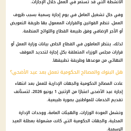
الأنشطة التي قد تستمر في العمل خلال
الإجازات
.
وفي حال تشغيل العامل في يوم
إجازة رسمية
بسبب ظروف
العمل، تنظم القوانين والقرارات المعمول بها طريقة التعويض
أو
الأجر الإضافي
وفق طبيعة القطاع واللوائح المنظمة.
لذلك، ينتظر العاملون في
القطاع الخاص
بيانات
وزارة العمل
أو
قرارات
مجلس الوزراء
المتعلقة بكل
إجازة
لتحديد الموقف
النهائي من موعدها وطريقة تطبيقها.
هل البنوك والمصالح الحكومية تعمل بعد عيد الأضحى؟
عادت المصالح الحكومية والجهات الإدارية للعمل بعد
انتهاء
إجازة عيد الأضحى
اعتبارًا من الإثنين 1 يونيو 2026، لتستأنف
تقديم الخدمات للمواطنين بصورة طبيعية.
وتشمل العودة
الوزارات
، والهيئات العامة، ووحدات الإدارة
المحلية، والجهات الحكومية التي كانت مشمولة بعطلة العيد
الرسمية.