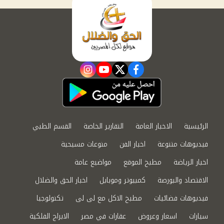
instagram
youtube
twitter
facebook
الرئيسية
الاخبار العامة
التقارير الخاصة
القسم الطبي
فيديوهات متنوعة
اخبار الفن
منوعات مسيحية
اخبار الرياضة
مطبخ الموقع
مواضيع عامة
الاقتصاد والبورصة
كمبيوتر وموبايل
اخبار الحق والضلال
فيديوهات فضائيات
مطبخ الاكل مع لى لى
تكنولوجيا
سيارات
اسعار وعروض
عقارات في مصر
الابراج الفلكية