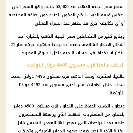
استقر
سعر الجنيه الذهب
عند 53,400 جنيه، وهو السعر الذي
يعكس قيمة
الذهب
الخام المكون للجنيه دون إضافة المصنعية
أو أي تكاليف أخرى قد تظهر عند الشراء الفعلي.
ويتابع كثير من المتعاملين
سعر الجنيه الذهب
باعتباره أحد
أشكال
الادخار
الشائعة، خاصة أنه يرتبط مباشرة بحركة
عيار 21
،
الأكثر استخدامًا في حساب قيمته داخل السوق المصرية.
الذهب عالميًا قرب مستوى 4500 دولار للأونصة
عالميًا، استقرت أونصة
الذهب
قرب مستوى 4496 دولارًا، بعدما
سجلت خلال تعاملات أمس أدنى مستوى عند 4492 دولارًا
للأونصة.
ويحاول
الذهب
الحفاظ على التداول قرب مستوى 4500
دولار
،
باعتباره من المستويات المهمة التي يراقبها المستثمرون،
خاصة بعد التراجعات التي تعرض لها المعدن النفيس خلال
الفترة الأخيرة تحت ضغط صعود
الدولار
الأمريكي وتحركات