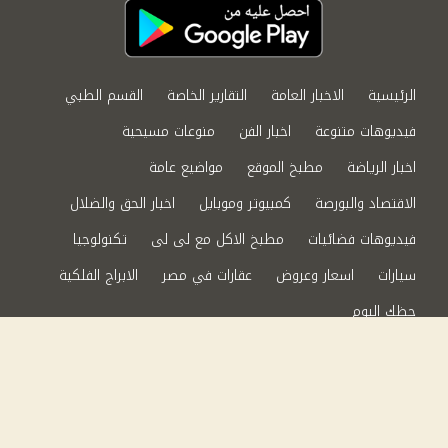
الرئيسية
الاخبار العامة
التقارير الخاصة
القسم الطبي
فيديوهات متنوعة
اخبار الفن
منوعات مسيحية
اخبار الرياضة
مطبخ الموقع
مواضيع عامة
الاقتصاد والبورصة
كمبيوتر وموبايل
اخبار الحق والضلال
فيديوهات فضائيات
مطبخ الاكل مع لى لى
تكنولوجيا
سيارات
اسعار وعروض
عقارات في مصر
الابراج الفلكية
حظك اليوم
من نحن
سياسة الخصوصية
اتصل بنا
©2024 الحق والضلال All Rights Reserved.
Powered by