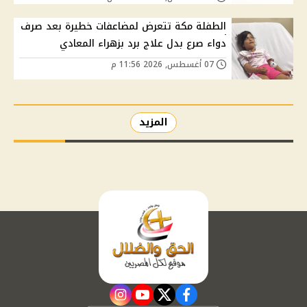
الطفلة مكة تتعرض لمضاعفات خطيرة بعد صرف
دواء صرع بدل علاج برد بزهراء المعادي
07 أغسطس, 2026 11:56 م
المزيد
instagram
youtube
twitter
facebook