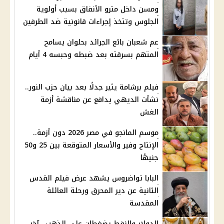
ومسن داخل مترو الأنفاق بسبب أولوية
الجلوس وتتخذ إجراءات قانونية ضد الطرفين
عم شعبان بائع الجرائد بحلوان يسامح
المتهم بسرقته بعد ضبطه وحبسه 4 أيام
فيلم برشامة يثير جدلًا بعد بيان حزب النور..
نشأت الديهي يدافع عن مناقشة أزمة
الغش
موسم المانجو في مصر 2026 دون أزمة..
الإنتاج وفير والأسعار المتوقعة بين 25 و50
جنيهًا
البابا تواضروس يشهد عرض فيلم القدس
الثانية عن دير المحرق ورحلة العائلة
المقدسة
الدولار والنفط يضغطان على الذهب.. آخر