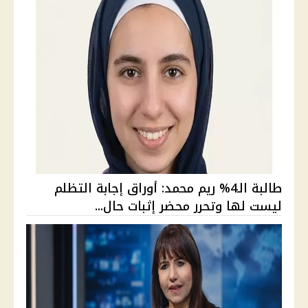
طالبة الـ4% ريم محمد: أوراق إجابة التظلم
ليست لها وتحرر محضر إثبات حال...