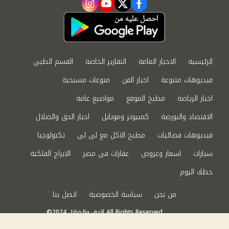
instagram
youtube
twitter
facebook
الرئيسية
الاخبار العامة
التقارير الخاصة
القسم الطبي
فيديوهات متنوعة
اخبار الفن
منوعات مسيحية
اخبار الرياضة
مطبخ الموقع
مواضيع عامة
الاقتصاد والبورصة
كمبيوتر وموبايل
اخبار الحق والضلال
فيديوهات فضائيات
مطبخ الاكل مع لى لى
تكنولوجيا
سيارات
اسعار وعروض
عقارات في مصر
الابراج الفلكية
حظك اليوم
من نحن
سياسة الخصوصية
اتصل بنا
©2024 الحق والضلال All Rights Reserved.
Powered by