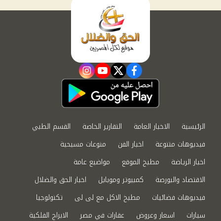
instagram
youtube
twitter
facebook
الرئيسية
الاخبار العامة
التقارير الخاصة
القسم الطبي
فيديوهات متنوعة
اخبار الفن
منوعات مسيحية
اخبار الرياضة
مطبخ الموقع
مواضيع عامة
الاقتصاد والبورصة
كمبيوتر وموبايل
اخبار الحق والضلال
فيديوهات فضائيات
مطبخ الاكل مع لى لى
تكنولوجيا
سيارات
اسعار وعروض
عقارات في مصر
الابراج الفلكية