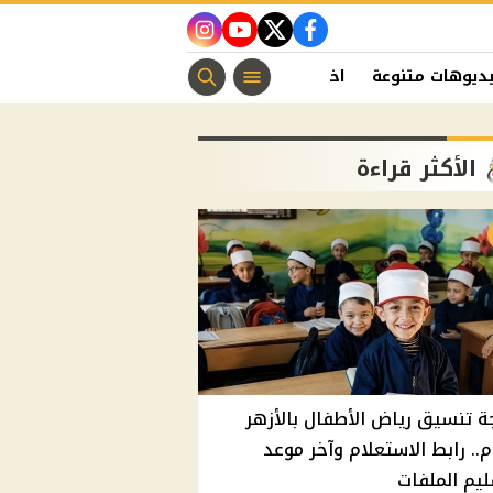
instagram
youtube
twitter
facebook
ديوهات متنوعة
اخبار الفن
منوعات مسيحية
اخبار الرياضة
الأكثر قراءة
ة تنسيق رياض الأطفال بالأزهر
م.. رابط الاستعلام وآخر موعد
يم الملفات