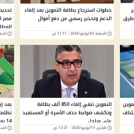
ر
خطوات استرجاع بطاقة التموين بعد إلغاء
تحديث 
وطرق
الدعم وتحذير رسمي من دفع أموال
مصر ا
المطل
الجمعة 03/يوليو/2026 - 11:11 ص
الجمعة 26/يونيو/6
موين
التموين تنفي إلغاء 850 ألف بطاقة
بعد إي
ئناف
وتكشف ضوابط حذف الأسرة أو المستفيد
تظلمات
على مراحل
14 يونيو
الإثنين 15/يونيو/2026 - 12:21 ص
السبت 06/يونيو/026