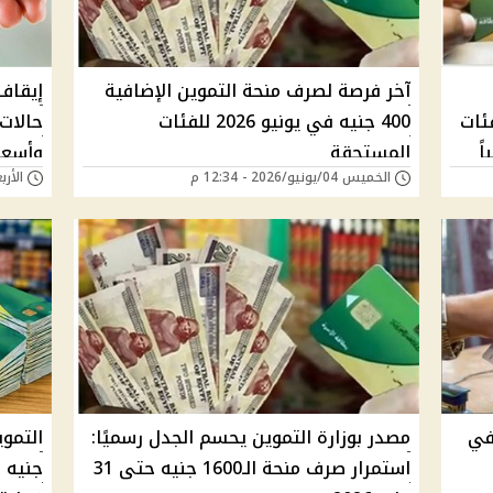
آخر فرصة لصرف منحة التموين الإضافية
ئات
400 جنيه في يونيو 2026 للفئات
حالات
ً
المستحقة
وأسعا
الخميس 04/يونيو/2026 - 12:34 م
الأربعاء 03/يونيو/
في
مصدر بوزارة التموين يحسم الجدل رسميًا:
استمرار صرف منحة الـ1600 جنيه حتى 31
جنيه 