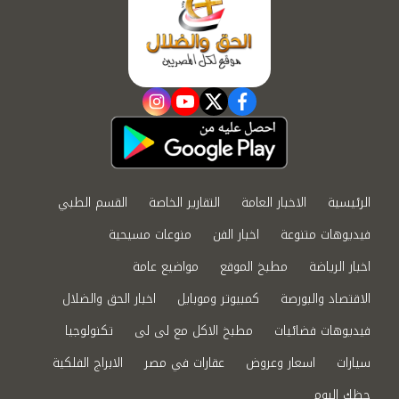
instagram
youtube
twitter
facebook
الرئيسية
الاخبار العامة
التقارير الخاصة
القسم الطبي
فيديوهات متنوعة
اخبار الفن
منوعات مسيحية
اخبار الرياضة
مطبخ الموقع
مواضيع عامة
الاقتصاد والبورصة
كمبيوتر وموبايل
اخبار الحق والضلال
فيديوهات فضائيات
مطبخ الاكل مع لى لى
تكنولوجيا
سيارات
اسعار وعروض
عقارات في مصر
الابراج الفلكية
حظك اليوم