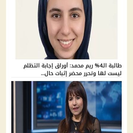
طالبة الـ4% ريم محمد: أوراق إجابة التظلم
ليست لها وتحرر محضر إثبات حال...