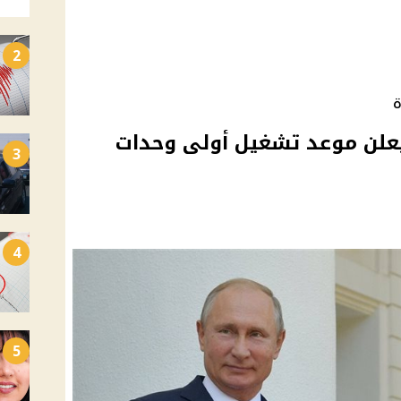
2
ة
علن موعد تشغيل أولى وحدات
3
4
5