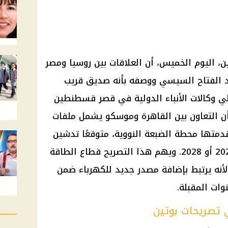
ن، اليوم الخميس، أن العلاقات بين روسيا ومصر
بد الفتاح السيسي ووصفه بأنه صديق قريب
لي وكالات الأنباء الدولية في قصر قسطنطين
أن التعاون بين القاهرة وموسكو يشمل ملفات
متها محطة الضبعة النووية، متوقعًا تدشين
أولى وحدات الطاقة خلال عامي 2027 أو 2028. ويهم هذا التصريح قطاع الطاقة
نه يرتبط بإضافة مصدر جديد للكهرباء ضمن
ات المقبلة.
 تصريحات بوتين