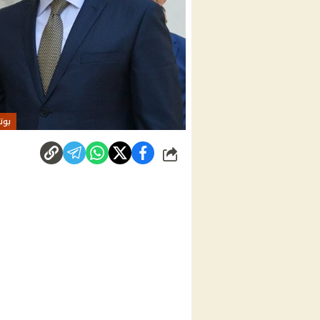
بوت
شارك