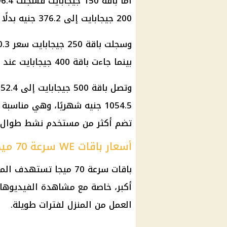
200 جيجابايت إلى 376.2 جنيه بدلًا من 330.6 جنيه، بفارق زيادة قدره 45.6 جنيه.
بينما جاءت باقة 400 جيجابايت عند 661.2 جنيه مقارنة بالسعر السابق 649.8 جنيه.
1054.5 جنيه شهريًا، وهي مناس
تضم أكثر من مستخدم نشط طوال ا
أسعار باقات WE سرعة 70 ميجا اليوم
باقات سرعة 70 ميجا تس
أكبر، خاصة مع مشاهدة الفيديوهات ب
العمل من المنزل لفترات طويلة.