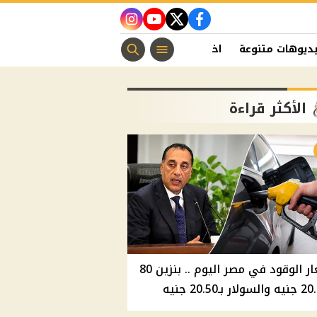
instagram
youtube
twitter
facebook
ديوهات متنوعة
اخبار الفن
منوعات مسيحية
اخبار الرياضة
الأكثر قراءة
أسعار الوقود في مصر اليوم .. بنزين 80