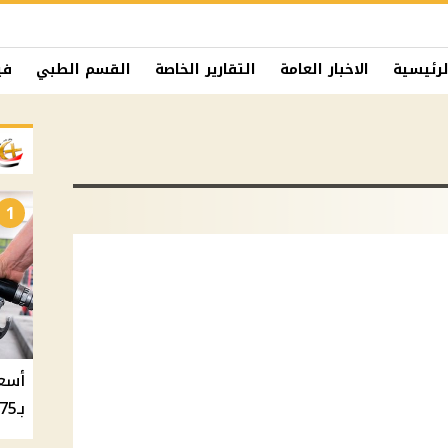
لرئيسية
الاخبار العامة
التقارير الخاصة
القسم الطبي
في
1
بـ20.75 جنيه والسولار بـ20.50 جنيه