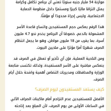
موازنة 54 مليار جنيه سنويًا تعني أن برنامج
تكافل وكرامة
يمثل التزامًا ماليًا كبيرًا ومستمرًا داخل منظومة
الحماية
الاجتماعية
، وليس إجراءً محدودًا أو مؤقتًا.
هذا الرقم يعكس حجم المستفيدين واتساع قاعدة الأسر
المشمولة بالدعم، خصوصًا أن البرنامج يخدم نحو 4.7 مليون
أسرة، بما يقرب من 18 مليون مواطن، وهو ما يجعل انتظام
الصرف شهريًا أمرًا مؤثرًا على ملايين البيوت.
ومن الناحية العملية، فإن أي تأخير أو تعطل في الصرف قد
ينعكس مباشرة على الأسر المستفيدة، ولذلك تكتسب متابعة
الوزارة والمحافظات ومديريات التضامن أهمية واضحة خلال أيام
الصرف.
كيف يستعد المستفيدون ليوم الصرف؟
الأفضل للمستفيدين عدم التزاحم أمام
ماكينات الصراف الآلي
في الساعات الأولى من يوم الصرف، لأن المبلغ بعد إتاحته