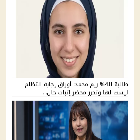
طالبة الـ4% ريم محمد: أوراق إجابة التظلم
ليست لها وتحرر محضر إثبات حال...