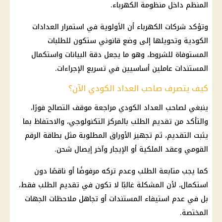
المنظم داخل منظومة
الكهرباء
.
وتؤكد
شركات الكهرباء
أن الأولوية في استمرار العدادات
الكودية وتحويلها إلى وضع قانوني ستكون للطلبات
المستوفاة للشروط، وهو ما يجعل دقة البيانات واستكمال
المستندات عاملين أساسيين في تسريع الإجراءات.
كيف يتصرف صاحب العداد الكودي الآن؟
ينبغي لصاحب
العداد الكودي
مراجعة موقف التصالح فورًا،
والتأكد من تقديم الطلب بالمركز التكنولوجي، والاحتفاظ بما
يثبت التقديم، ثم تجهيز الأوراق المطلوبة مثل بطاقة الرقم
القومي وعقد الملكية أو الإيجار وآخر إيصال شحن.
كما يجب متابعة الطلب وعدم تركه مرفوضًا أو ناقصًا دون
استكمال، لأن المشكلة غالبًا لا تكون في تقديم الطلب فقط،
بل في عدم استيفاء المستندات أو تجاهل ملاحظات الجهات
المختصة.