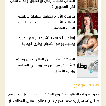
التعامل لملفات رفض أو تعليق وحدات سكن
لكل المصريين 2
توقعات الأبراج تكشف مفاجآت عاطفية
لمواليد الأسد والجوزاء والحوت والعقرب
الفترة القادمة
إنفلونزا الصيف تنتشر مع ارتفاع الحرارة
وطبيب يوضح الأسباب وطرق الوقاية
المعهد التكنولوجي العالي يعلن وظائف
هيئة تدريس بفرع مطروح في المحاسبة
وإدارة الأعمال
خلاصة الموضوع
حذرت
شركات الكهرباء
من رفع
العداد الكودي
وفصل التيار في
حالتين أساسيتين: عدم تقديم طلب تصالح للمبنى المخالف، أو