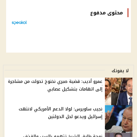
محتوى مدفوع
لا يفوتك
عمرو أديب: قضية صبري نخنوخ تحولت من مشاجرة
إلى اتهامات بتشكيل عصابي
نجيب ساويرس: لولا الدعم الأمريكي لانتهت
إسرائيل ويدعو لحل الدولتين
زوجة طارق الشيخ تتهمه بالسب والقذف