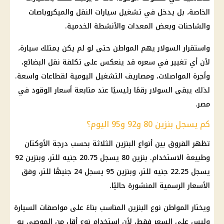
الخاصة، بل يدخل في تشغيل سيارات النقل والميكروباصات
والشاحنات وبعض المعدات والأنشطة الخدمية.
واستقرار السولار يهم المواطن حتى لو لم يكن يمتلك سيارة،
لأن أي تغيير في سعره قد ينعكس على تكلفة نقل البضائع،
وأجرة المواصلات، ومصاريف التشغيل اليومية لقطاعات واسعة.
لذلك يبقى السولار رقمًا رئيسيًا عند متابعة أسعار الوقود في
مصر.
كم يسجل بنزين 80 و92 و95 اليوم؟
تظهر الفروق بين أنواع البنزين الثلاثة بحسب درجة الأوكتان
وطبيعة الاستخدام. بنزين 80 يسجل 20.75 جنيه للتر، وبنزين 92
يسجل 22.25 جنيه للتر، وبنزين 95 يسجل 24 جنيهًا للتر، وفق
الأسعار الرسمية المنشورة حاليًا.
ويختار المواطن نوع البنزين المناسب بناءً على مواصفات السيارة
وليس على السعر فقط، لأن استخدام نوع أقل من الموصى به