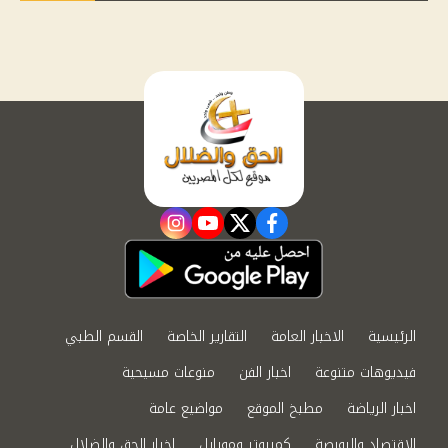
instagram
youtube
twitter
facebook
الرئيسية
الاخبار العامة
التقارير الخاصة
القسم الطبي
فيديوهات متنوعة
اخبار الفن
منوعات مسيحية
اخبار الرياضة
مطبخ الموقع
مواضيع عامة
الاقتصاد والبورصة
كمبيوتر وموبايل
اخبار الحق والضلال