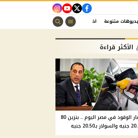
instagram
youtube
twitter
facebook
ديوهات متنوعة
اخبار الفن
منوعات مسيحية
اخبار الرياضة
الأكثر قراءة
أسعار الوقود في مصر اليوم .. بنزين 80