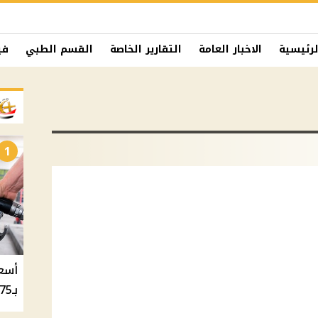
لرئيسية
الاخبار العامة
التقارير الخاصة
القسم الطبي
في
1
بـ20.75 جنيه والسولار بـ20.50 جنيه