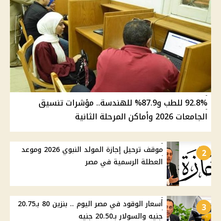
92.8% للطب و87.9% للهندسة.. مؤشرات تنسيق
الجامعات 2026 وأماكن المرحلة الثانية
موقف ترحيل إجازة المولد النبوي 2026 وموعد
2
العطلة الرسمية في مصر
أسعار الوقود في مصر اليوم .. بنزين 80 بـ20.75
3
جنيه والسولار بـ20.50 جنيه