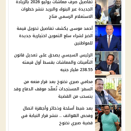
تفاصيل صرف معاشات يوليو 2026 بالزيادة
الجديدة عبر البنوك والبريد ننشر خطوات
الاستعلام الرسمي متاح
أحمد موسى يكشف تفاصيل تحويل قيمة
الخبز لشراء سلع التموين اختيارية جديدة
للمواطنين
الرئيس السيسي يصدق على تعديل قانون
التأمينات والمعاشات بقسط أول قيمته
238.55 مليار جنيه
محامي صبري نخنوخ بعد قرار منعه من
السفر: المستجدات تُعقّد موقف الدفاع وقد
ينسحب من القضية
بعد ضبط أسلحة وذخائر وأجهزة اتصال
وفحص الهواتف .. ننشر قرار النيابة في
قضية صبري نخنوخ