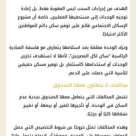
الهدف من إجراءات السحب ليس العقوبة فقط، بل إعادة
توجيه الوحدات إلى مستحقيها الفعليين، خاصة أن مشروع
الإسكان الاجتماعي قائم على توفير سكن دائم للمواطنين
الأكثر احتياجًا.
وترك الوحدة مغلقة بعد استلامها يتعارض مع فلسفة المبادرة
الرئاسية “سكن لكل المصريين”، لأنها لا تستهدف تخزين
الوحدات أو استخدامها كاستثمار، بل توفير مسكن حقيقي
للأسرة التي حصلت على الدعم.
مخالفات لا يتهاون معها الصندوق
تشمل المخالفات التي يتعامل معها الصندوق بجدية عدم
السكن في الوحدة، أو تأجيرها للغير، أو بيعها، أو تغيير
نشاطها كليًا أو جزئيًا.
وهذه المخالفات تمثل خروجًا عن شروط التخصيص التي حصل
المواطن بموجبها على الوحدة، خصوصًا أن الدولة تتحمل جانبًا