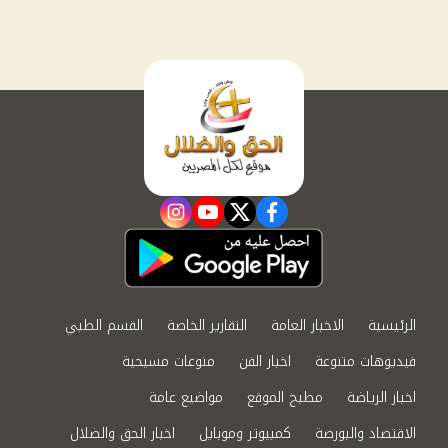
instagram
youtube
twitter
facebook
الرئيسية
الاخبار العامة
التقارير الخاصة
القسم الطبي
فيديوهات متنوعة
اخبار الفن
منوعات مسيحية
اخبار الرياضة
مطبخ الموقع
مواضيع عامة
الاقتصاد والبورصة
كمبيوتر وموبايل
اخبار الحق والضلال