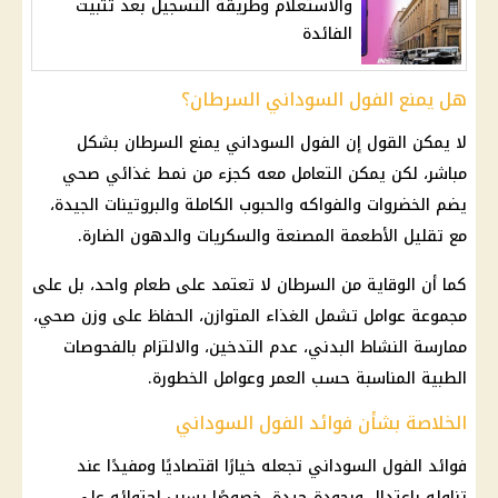
والاستعلام وطريقة التسجيل بعد تثبيت
الفائدة
هل يمنع الفول السوداني السرطان؟
لا يمكن القول إن الفول السوداني يمنع السرطان بشكل
مباشر، لكن يمكن التعامل معه كجزء من نمط غذائي صحي
يضم الخضروات والفواكه والحبوب الكاملة والبروتينات الجيدة،
مع تقليل الأطعمة المصنعة والسكريات والدهون الضارة.
كما أن الوقاية من السرطان لا تعتمد على طعام واحد، بل على
مجموعة عوامل تشمل الغذاء المتوازن، الحفاظ على وزن صحي،
ممارسة النشاط البدني، عدم التدخين، والالتزام بالفحوصات
الطبية المناسبة حسب العمر وعوامل الخطورة.
الخلاصة بشأن فوائد الفول السوداني
فوائد الفول السوداني تجعله خيارًا اقتصاديًا ومفيدًا عند
تناوله باعتدال وبجودة جيدة، خصوصًا بسبب احتوائه على