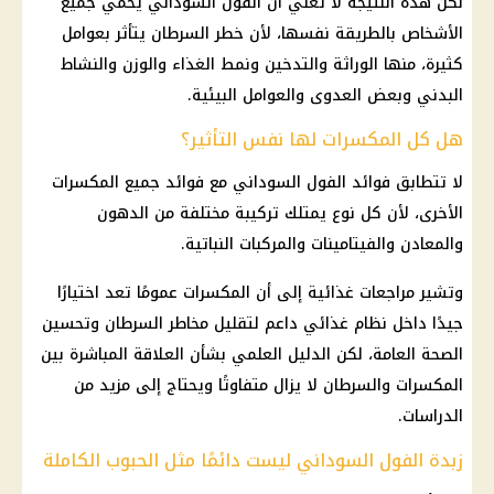
لكن هذه النتيجة لا تعني أن الفول السوداني يحمي جميع
الأشخاص بالطريقة نفسها، لأن خطر السرطان يتأثر بعوامل
كثيرة، منها الوراثة والتدخين ونمط الغذاء والوزن والنشاط
البدني وبعض العدوى والعوامل البيئية.
هل كل المكسرات لها نفس التأثير؟
لا تتطابق فوائد الفول السوداني مع فوائد جميع المكسرات
الأخرى، لأن كل نوع يمتلك تركيبة مختلفة من الدهون
والمعادن والفيتامينات والمركبات النباتية.
وتشير مراجعات غذائية إلى أن المكسرات عمومًا تعد اختيارًا
جيدًا داخل نظام غذائي داعم لتقليل مخاطر السرطان وتحسين
الصحة العامة، لكن الدليل العلمي بشأن العلاقة المباشرة بين
المكسرات والسرطان لا يزال متفاوتًا ويحتاج إلى مزيد من
الدراسات.
زبدة الفول السوداني ليست دائمًا مثل الحبوب الكاملة