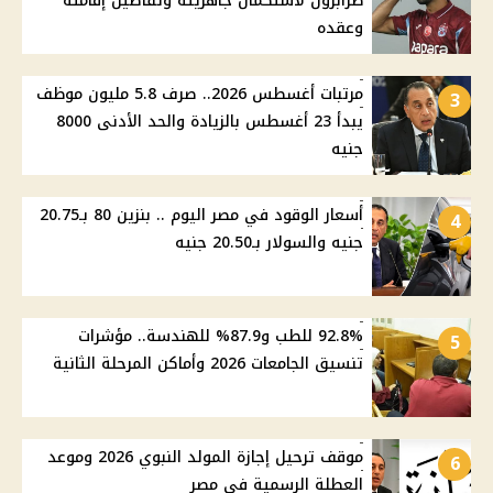
طرابزون لاستكمال جاهزيته وتفاصيل إقامته
وعقده
مرتبات أغسطس 2026.. صرف 5.8 مليون موظف
3
يبدأ 23 أغسطس بالزيادة والحد الأدنى 8000
جنيه
أسعار الوقود في مصر اليوم .. بنزين 80 بـ20.75
4
جنيه والسولار بـ20.50 جنيه
92.8% للطب و87.9% للهندسة.. مؤشرات
5
تنسيق الجامعات 2026 وأماكن المرحلة الثانية
موقف ترحيل إجازة المولد النبوي 2026 وموعد
6
العطلة الرسمية في مصر