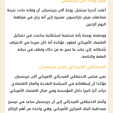
سبب وفاة آلان جرينسبان
أعلنت أندريا ميتشل، زوجة آلان جرينسبان، أن وفاته جاءت نتيجة
مضاعفات مرض باركنسون، مشيرة إلى أنه رحل في منزلهما
اليوم الإثنين.
ووصفته زوجته بأنه شخصية استثنائية ساعدت في تشكيل
الاقتصاد الأمريكي لعقود، مؤكدة أنه كان صريحا في الاعتراف
بأخطائه، إلى جانب ما تميز به من ذكاء ولطف في حياته
العامة والخاصة.
الاحتياطي الفيدرالي ينعى جرينسبان
نعى مجلس الاحتياطي الفيدرالي الأمريكي آلان جرينسبان،
مؤكدا أن إسهاماته في السياسة النقدية والفكر الاقتصادي
تركت أثرا كبيرا داخل المؤسسة وفي مجال الاقتصاد الأمريكي.
وأشار الاحتياطي الفيدرالي إلى أن جرينسبان ساعد في ترسيخ
مصداقية البنك المركزي الأمريكي، وهي واحدة من أهم الركائز