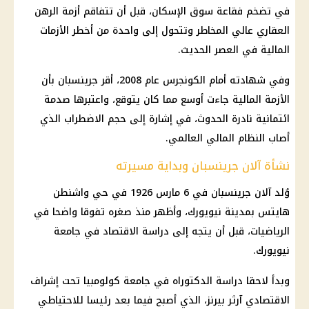
في تضخم فقاعة سوق الإسكان، قبل أن تتفاقم أزمة الرهن
العقاري عالي المخاطر وتتحول إلى واحدة من أخطر الأزمات
المالية في العصر الحديث.
وفي شهادته أمام الكونجرس عام 2008، أقر جرينسبان بأن
الأزمة
المالية
جاءت أوسع مما كان يتوقع، واعتبرها صدمة
ائتمانية نادرة الحدوث، في إشارة إلى حجم الاضطراب الذي
أصاب النظام المالي العالمي.
نشأة آلان جرينسبان وبداية مسيرته
وُلد آلان جرينسبان في 6 مارس 1926 في حي واشنطن
هايتس بمدينة نيويورك، وأظهر منذ صغره تفوقا واضحا في
الرياضيات، قبل أن يتجه إلى دراسة الاقتصاد في جامعة
نيويورك.
وبدأ لاحقا دراسة الدكتوراه في جامعة كولومبيا تحت إشراف
الاقتصادي آرثر بيرنز، الذي أصبح فيما بعد رئيسا للاحتياطي