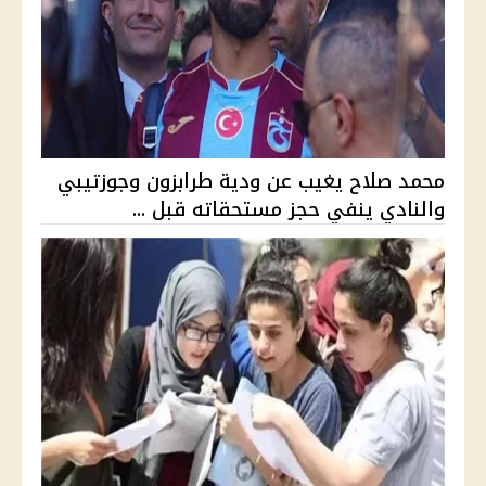
محمد صلاح يغيب عن ودية طرابزون وجوزتيبي
والنادي ينفي حجز مستحقاته قبل ...