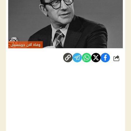
وفاة آلان جرينسبان
شارك