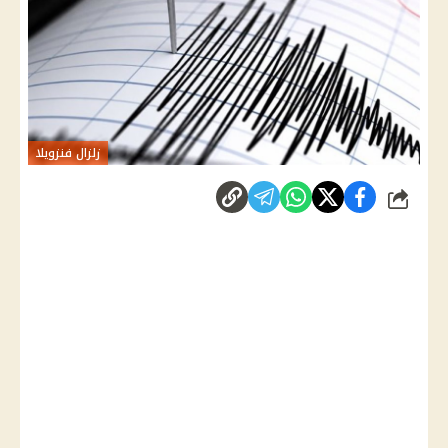
زلزال فنزويلا
شارك