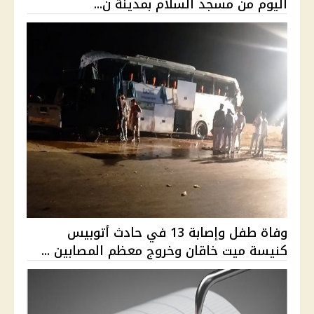
اليوم من مسجد السلام بمدينة ن...
وفاة طفل وإصابة 13 في حادث أتوبيس
كنيسة ميت خاقان وخروج معظم المصابين ...