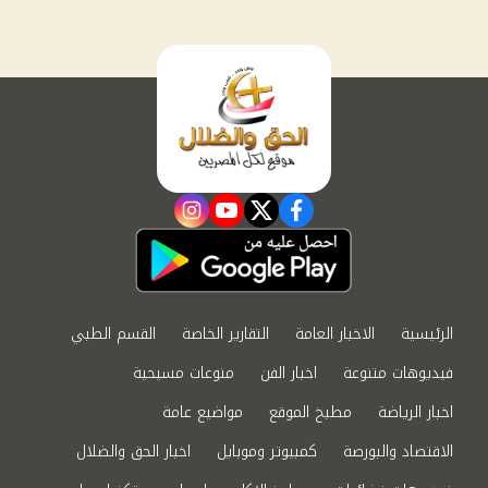
instagram
youtube
twitter
facebook
الرئيسية
الاخبار العامة
التقارير الخاصة
القسم الطبي
فيديوهات متنوعة
اخبار الفن
منوعات مسيحية
اخبار الرياضة
مطبخ الموقع
مواضيع عامة
الاقتصاد والبورصة
كمبيوتر وموبايل
اخبار الحق والضلال