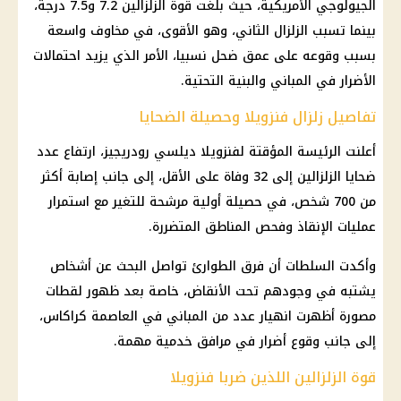
الجيولوجي الأمريكية، حيث بلغت قوة الزلزالين 7.2 و7.5 درجة،
بينما تسبب الزلزال الثاني، وهو الأقوى، في مخاوف واسعة
بسبب وقوعه على عمق ضحل نسبيا، الأمر الذي يزيد احتمالات
الأضرار في المباني والبنية التحتية.
تفاصيل زلزال فنزويلا وحصيلة الضحايا
أعلنت الرئيسة المؤقتة لفنزويلا ديلسي رودريجيز، ارتفاع عدد
ضحايا الزلزالين إلى 32 وفاة على الأقل، إلى جانب إصابة أكثر
من 700 شخص، في حصيلة أولية مرشحة للتغير مع استمرار
عمليات الإنقاذ وفحص المناطق المتضررة.
وأكدت السلطات أن فرق الطوارئ تواصل البحث عن أشخاص
يشتبه في وجودهم تحت الأنقاض، خاصة بعد ظهور لقطات
مصورة أظهرت انهيار عدد من المباني في العاصمة كراكاس،
إلى جانب وقوع أضرار في مرافق خدمية مهمة.
قوة الزلزالين اللذين ضربا فنزويلا