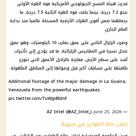
قدرت هيئة المسح الجيولوجي الأمريكية قوة الهزة الأولى
بنحو 7.2 درجة، بينما بلغت قوة الهزة الثانية 7.5 درجة، ما
يجعلهما ضمن أقوى الهزات الأرضية المسجلة عالميا منذ بداية
العام الجاري.
وضرب الزلزال الثاني على عمق يقارب 10 كيلومترات، وهو عمق
ضحل نسبيا في المقاييس الزلزالية، ما قد يؤدي إلى تأثيرات
أشد على سطح الأرض، مقارنة بالزلازل الأعمق التي تتوزع
طاقتها على مسافات أكبر قبل وصولها إلى المناطق المأهولة.
Additional footage of the major damage in La Guaira,
Venezuela from the powerful earthquakes.
pic.twitter.com/TuWjpBblnF
June 25, 2026
— AZ Intel (@AZ_Intel_)
إعلان حالة الطوارئ في فنزويلا
قررت الحكومة الفنزويلية إعلان حالة الطوارئ بعد الزلزالين، في