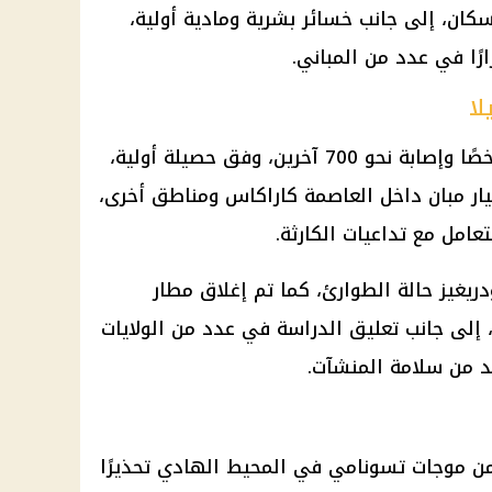
كان، إلى جانب خسائر بشرية ومادية أولية،
ًا في عدد من المباني.
لا
أسفر زلزالا فنزويلا عن مقتل 32 شخصًا وإصابة نحو 700 آخرين، وفق حصيلة أولية،
ار مبان داخل العاصمة كاراكاس ومناطق أخرى،
امل مع تداعيات الكارثة.
دريغيز حالة الطوارئ، كما تم إغلاق مطار
 إلى جانب تعليق الدراسة في عدد من الولايات
كد من سلامة المنشآت.
 من موجات تسونامي في المحيط الهادي تحذيرًا