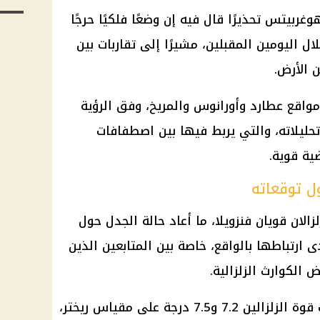
غربيتس تحذيرًا قال فيه إن وضعًا فلكيًا حرجًا
ال اليومين المقبلين، مشيرًا إلى تقاربات بين
 الأرض.
مواقع عطارد وأورانوس والمريخ، وفق الرؤية
ليلاته، والتي يربط فيها بين اصطفافات
ية قوية.
ول توقعاته
الان قويان فنزويلا، ما أعاد حالة الجدل حول
 ارتباطها بالواقع، خاصة بين المتابعين الذين
الكوارث الزلزالية.
وبحسب المعلومات المتداولة، بلغت قوة الزلزالين 7.2 و7.5 درجة على مقياس ريختر،