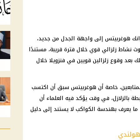
رانك هوغربيتس إلى واجهة الجدل من جديد،
وث نشاط زلزالي قوي خلال فترة قريبة، مستندًا
 بعد وقوع زلزالين قويين في فنزويلا خلال
 المتابعين، خاصة أن هوغربيتس سبق أن اكتسب
ة بالزلازل، في وقت يؤكد فيه العلماء أن
أو ما يعرف بهندسة الكواكب لا يستند إلى دليل
لهولندي