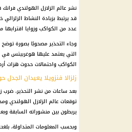
نشر عالم الزلازل الهولندي فرانك هو
قد يرتبط بزيادة النشاط الزلزالي خل
عدد من الكواكب وزوايا اقترابها من
وجاء التحذير مصحوبًا بصورة توضح 
التي يعتمد عليها هوغربيتس في تح
الكواكب واحتمالات حدوث هزات أرض
زلزالا فنزويلا يعيدان الجدل ح
بعد ساعات من نشر التحذير، ضرب زلز
توقعات عالم الزلازل الهولندي ومدى
يربطون بين منشوراته السابقة وبعض 