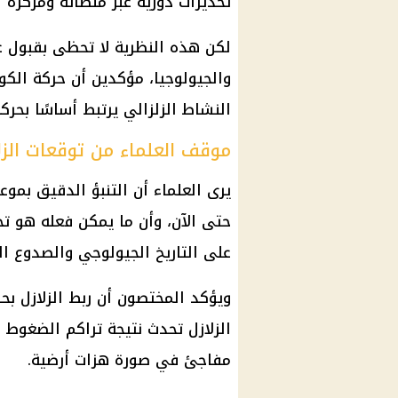
تحذيرات دورية عبر منصاته ومركزه ا
لكن هذه النظرية لا تحظى بقبول عل
والجيولوجيا، مؤكدين أن حركة الكواك
النشاط الزلزالي يرتبط أساسًا بحرك
موقف العلماء من توقعات الزل
يرى العلماء أن التنبؤ الدقيق بموعد
حتى الآن، وأن ما يمكن فعله هو تحد
على التاريخ الجيولوجي والصدوع ال
ويؤكد المختصون أن ربط الزلازل بحرك
الزلازل تحدث نتيجة تراكم الضغوط 
مفاجئ في صورة هزات أرضية.