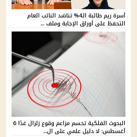
أسرة ريم طالبة الـ4% تناشد النائب العام
التحفظ على أوراق الإجابة وملف ...
البحوث الفلكية تحسم مزاعم وقوع زلزال غدًا 6
أغسطس: لا دليل علمي على ال...