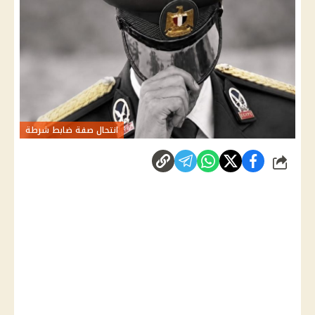
انتحال صفة ضابط شرطة
شارك