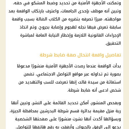
وتمكنت الأجهزة الأمنية من تحديد وضبط المشكو في حقه،
وتبين أنه موظف بإحدى الجامعات، واعترف بارتكاب الواقعة بعد
مواجهته، مبررًا تصرفه بتضرره من الكلاب الضالة بسبب واقعة
سابقة تعرض فيها نجله لهجوم وإصابة بجروح، وتم اتخاذ
الإجراءات القانونية اللازمة وإخطار النيابة العامة لمباشرة
التحقيق.
تفاصيل واقعة انتحال صفة ضابط شرطة
بدأت الواقعة عندما رصدت الأجهزة الأمنية منشورًا مدعومًا
بصورة تم تداوله عبر مواقع التواصل الاجتماعي، تضمن
استغاثة من سيدة قالت إنها تعرضت للسب والتهديد من
شخص ادعى أنه ضابط شرطة.
وبفحص المنشور، أمكن تحديد القائمة على النشر، وتبين أنها
ربة منزل مقيمة بدائرة قسم شرطة البدرشين بمحافظة الجيزة،
وبسؤالها أكدت أنها نشرت منشورًا على صفحتها الشخصية
يدعو إلى الرفق بالحيوان، وأرفقت به رقم هاتفها للتواصل.