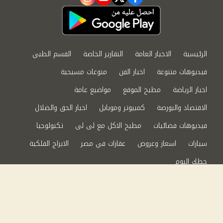
instagram
youtube
twitter
facebook
الرئيسية
الاخبار العامة
التقارير الخاصة
القسم الطبي
فيديوهات متنوعة
اخبار الفن
منوعات مسيحية
اخبار الرياضة
مطبخ الموقع
مواضيع عامة
الاقتصاد والبورصة
كمبيوتر وموبايل
اخبار الحق والضلال
فيديوهات فضائيات
مطبخ الاكل مع لى لى
تكنولوجيا
سيارات
اسعار وعروض
عقارات في مصر
الابراج الفلكية
حظك اليوم
من نحن
سياسة الخصوصية
اتصل بنا
©2024 الحق والضلال All Rights Reserved.
Powered by