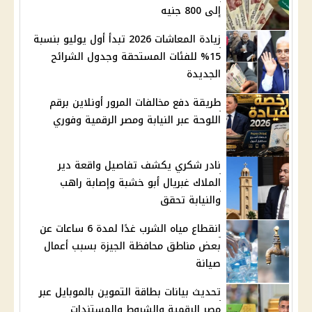
إلى 800 جنيه
زيادة المعاشات 2026 تبدأ أول يوليو بنسبة
15% للفئات المستحقة وجدول الشرائح
الجديدة
طريقة دفع مخالفات المرور أونلاين برقم
اللوحة عبر النيابة ومصر الرقمية وفوري
نادر شكري يكشف تفاصيل واقعة دير
الملاك غبريال أبو خشبة وإصابة راهب
والنيابة تحقق
انقطاع مياه الشرب غدًا لمدة 6 ساعات عن
بعض مناطق محافظة الجيزة بسبب أعمال
صيانة
تحديث بيانات بطاقة التموين بالموبايل عبر
مصر الرقمية والشروط والمستندات