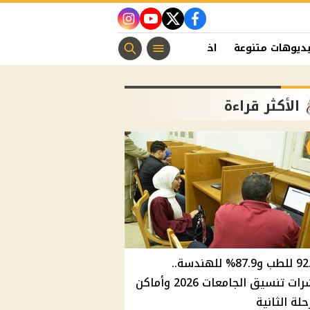
instagram
youtube
twitter
facebook
ديوهات متنوعة
اخبار الفن
منوعات مسيحية
اخبار الرياضة
الأكثر قراءة
92.8% للطب و87.9% للهندسة..
مؤشرات تنسيق الجامعات 2026 وأماكن
حلة الثانية