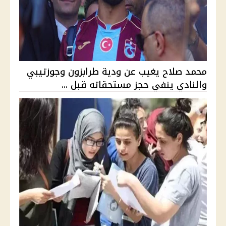
محمد صلاح يغيب عن ودية طرابزون وجوزتيبي
والنادي ينفي حجز مستحقاته قبل ...