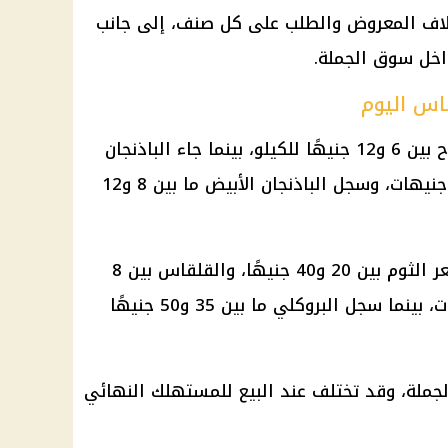
اف المعروض والطلب على كل صنف، إلى جانب
اخل سوق الجملة.
قاس اليوم
سجل الباذنجان البلدي أسعارًا تتراوح بين 6 و12 جنيهًا للكيلو، بينما جاء الباذنجان
الرومي عند مستوى أقل بين 3 و8 جنيهات، وسجل الباذنجان الأبيض ما بين 8 و12
وبالنسبة للأصناف الأخرى، تراوح سعر الثوم بين 20 و40 جنيهًا، والقلقاس بين 8
و13 جنيهًا، والبنجر بين 5 و8 جنيهات، بينما سجل البروكلي ما بين 35 و50 جنيهًا
جملة، وقد تختلف عند البيع للمستهلك النهائي