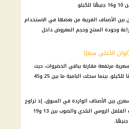
يلو.
ن بين الأصناف القريبة من بعضها في الاستخدام
اعة وجودة المنتج وحجم المعروض داخل
لوان الأعلى سعرًا
رية مرتفعة مقارنة بباقي الخضروات، حيث
تراوحت الفاصوليا بين 25 و37 جنيهًا للكيلو، بينما سجلت البامية ما بين 25 و45
عري بين الأصناف الواردة في السوق، إذ تراوح
بين 30 و60 جنيهًا للكيلو، بينما جاء الفلفل الرومي البلدي والصوب بين 13 و19