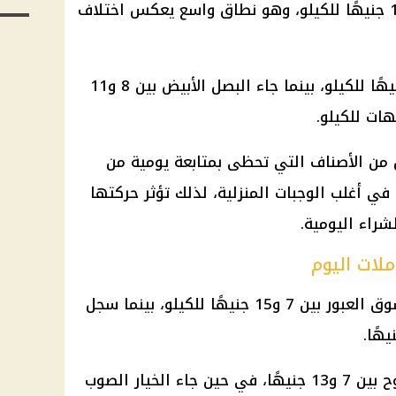
الطماطم مستوى يتراوح بين 5 و15 جنيهًا للكيلو، وهو نطاق واسع يعكس اختلاف
وسجلت البطاطس ما بين 8 و15 جنيهًا للكيلو، بينما جاء البصل الأبيض بين 8 و11
ن الأصناف التي تحظى بمتابعة يومية من
 في أغلب الوجبات المنزلية، لذلك تؤثر حركتها
راء اليومية.
ملات اليوم
تراوحت أسعار الكوسة اليوم في سوق العبور بين 7 و15 جنيهًا للكيلو، بينما سجل
أما الخيار البلدي فسجل سعرًا يتراوح بين 7 و13 جنيهًا، في حين جاء الخيار الصوب