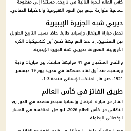
كأس العالم
للمرة الثانية في تاريخه، مستندًا إلى منظومة
جماعية متوازنة تجمع بين القوة الهجومية والانضباط الدفاعي.
ديربي شبه الجزيرة الإيبيرية
تحمل مباراة البرتغال وإسبانيا طابعًا خاصًا بسبب التاريخ الطويل
بين المنتخبين، إذ تعد المواجهة ضمن أبرز كلاسيكيات الكرة
الأوروبية، المعروفة بديربي شبه الجزيرة الإيبيرية.
والتقى المنتخبان في 41 مواجهة سابقة، بين مباريات ودية
ورسمية، منذ أول لقاء جمعهما في مدريد يوم 19 ديسمبر
1921، حين فاز المنتخب الإسباني بنتيجة 3-1.
طريق الفائز في كأس العالم
الفائز من مباراة البرتغال وإسبانيا سيحجز مقعده في الدور
ربع
النهائي من كأس العالم
2026، ليواصل المنافسة في المسار
الإقصائي للبطولة.
ومن المقرر أن يلتقي المتأهل من هذه القمة مع الفائز من