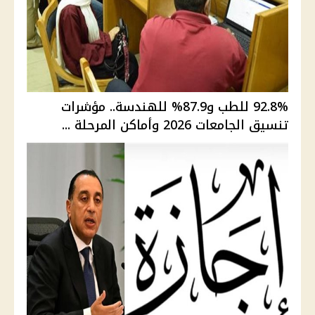
92.8% للطب و87.9% للهندسة.. مؤشرات
تنسيق الجامعات 2026 وأماكن المرحلة ...