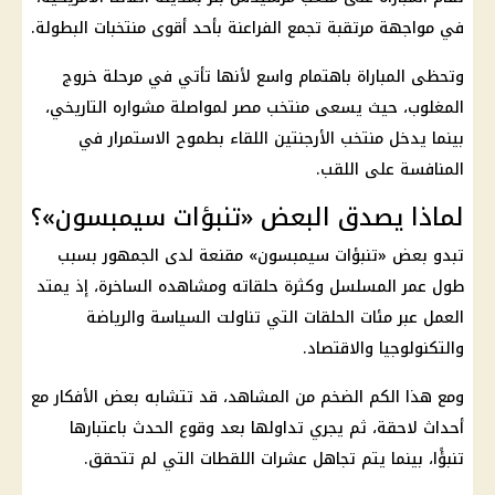
في مواجهة مرتقبة تجمع
الفراعنة
بأحد أقوى منتخبات البطولة.
وتحظى المباراة باهتمام واسع لأنها تأتي في مرحلة خروج
المغلوب، حيث يسعى
منتخب مصر
لمواصلة مشواره التاريخي،
بينما يدخل
منتخب الأرجنتين
اللقاء بطموح الاستمرار في
المنافسة على اللقب.
لماذا يصدق البعض «تنبؤات سيمبسون»؟
تبدو بعض «تنبؤات سيمبسون» مقنعة لدى الجمهور بسبب
طول عمر المسلسل وكثرة حلقاته ومشاهده الساخرة، إذ يمتد
العمل عبر مئات الحلقات التي تناولت السياسة والرياضة
والتكنولوجيا والاقتصاد.
ومع هذا الكم الضخم من المشاهد، قد تتشابه بعض الأفكار مع
أحداث لاحقة، ثم يجري تداولها بعد وقوع الحدث باعتبارها
تنبؤًا، بينما يتم تجاهل عشرات اللقطات التي لم تتحقق.