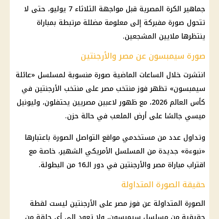
جماهير الكرة المصرية قبل مواجهة الثلاثاء 7 يوليو، حتى لا
تتحول صورة مفبركة إلى معلومة مضللة مرتبطة بمباراة
ينتظرها ملايين المشجعين.
صورة سيمبسون عن مصر والأرجنتين
انتشرت خلال الساعات الماضية صورة منسوبة لمسلسل «عائلة
سيمبسون» تظهر فوز منتخب مصر على منتخب الأرجنتين في
كأس العالم 2026، مع ظهور لاعبين مصريين يحتفلون، وليونيل
ميسي جالسًا على أرض الملعب في حالة حزن.
وتداول عدد من مستخدمي مواقع التواصل الصورة باعتبارها
«نبوءة» جديدة من المسلسل الأمريكي الشهير، خاصة مع
اقتراب مباراة مصر والأرجنتين في دور الـ16 من البطولة.
حقيقة الصورة المتداولة
الصورة المتداولة عن فوز مصر على الأرجنتين ليست لقطة
حقيقية من مسلسل سيمبسون، ولا تعود إلى أي حلقة من