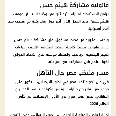
قانونية مشاركة هيثم حسن
تزامن الاستعداد لمباراة الأرجنتين مع توضيحات بشأن موقف
هيثم حسن، بعد الجدل الذي أثير حول مشاركته مع منتخب مصر
أمام أستراليا.
وبحسب ما ورد من مصدر مسؤول، فإن مشاركة هيثم حسن
جاءت قانونية بنسبة كاملة، بعدما استوفى اللاعب إجراءات
تغيير الجنسية الرياضية واعتماد موقفه لدى
الاتحاد
الدولي
لكرة القدم قبل مشاركته مع
الفراعنة
.
مسار منتخب مصر حال التأهل
في حال نجح
منتخب مصر
في تجاوز الأرجنتين، سيكون على
موعد مع الفائز من مباراة سويسرا وكولومبيا في الدور ربع
النهائي، ضمن مسار قوي في الأدوار الإقصائية من
كأس
العالم 2026
.
أما إذا واصل
الفراعنة
التقدم إلى نصف النهائي، فقد يلتقون