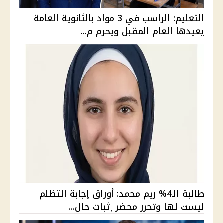
التعليم: الراسب في 3 مواد بالثانوية العامة
يعيدها العام المقبل ويحرم م...
طالبة الـ4% ريم محمد: أوراق إجابة التظلم
ليست لها وتحرر محضر إثبات حال...