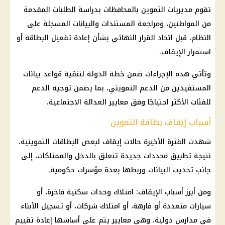
تقوم مديريات
التموين
بالمحافظات بدراسة الطلبات المقدمة
من المواطنين، ومراجعة المستندات والبيانات المسجلة على
النظام، قبل اتخاذ القرار النهائي بشأن إعادة تفعيل البطاقة أو
استمرار الإيقاف.
وتأتي هذه الإجراءات ضمن خطة الدولة لتنقية قواعد بيانات
المستفيدين من
الدعم التمويني
، بما يضمن توجيه الدعم
للفئات الأكثر احتياجًا وفق معايير
العدالة الاجتماعية
.
أسباب إيقاف بطاقة التموين
شهدت الفترة الأخيرة حالات إيقاف لبعض
البطاقات التموينية
،
نتيجة تطبيق محددات جديدة تتعلق بالدخل والممتلكات، إلى
جانب تحديث البيانات وربطها بعدة مؤشرات حكومية.
ومن أبرز أسباب الإيقاف: امتلاك
وحدات سكنية
فاخرة، أو
سيارات متعددة أو فارهة، أو امتلاك شركات، أو
تسجيل
الأبناء
في مدارس دولية، وهي معايير يتم على أساسها إعادة تقييم