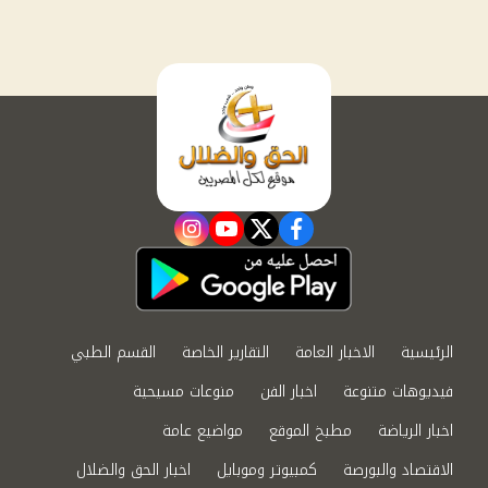
instagram
youtube
twitter
facebook
الرئيسية
الاخبار العامة
التقارير الخاصة
القسم الطبي
فيديوهات متنوعة
اخبار الفن
منوعات مسيحية
اخبار الرياضة
مطبخ الموقع
مواضيع عامة
الاقتصاد والبورصة
كمبيوتر وموبايل
اخبار الحق والضلال