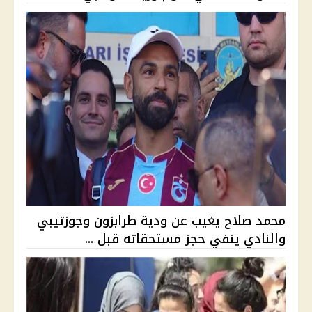
محمد صلاح يغيب عن ودية طرابزون وجوزتيبي
والنادي ينفي حجز مستحقاته قبل ...