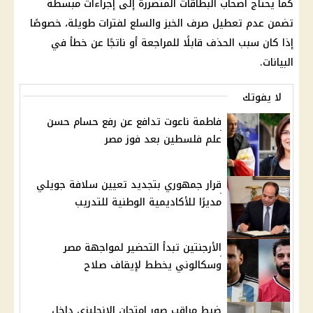
كما يحتاج أصحاب البطاقات المتضررة إلى إجراءات مبسطة
تضمن عدم تعطيل صرف الخبز والسلع لفترات طويلة، خصوصًا
إذا كان سبب الحذف قابلًا للمراجعة أو ناتجًا عن خطأ في
البيانات.
لا يفوتك
فاطمة ناعوت تدافع عن رفع حسام حسن
علم فلسطين بعد فوز مصر
قرار جمهوري بتجديد تعيين سلافة جويلي
مديرًا للأكاديمية الوطنية للتدريب
الأرجنتين تبدأ التحضير لمواجهة مصر
وسكالوني يخطط لإيقاف صلاح
ضبط مراقب صور امتحان الإنجليزي داخل