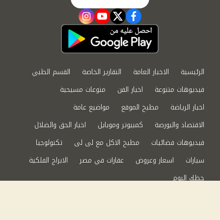
instagram
youtube
twitter
facebook
الرئيسية
الاخبار العامة
التقارير الخاصة
القسم الطبي
فيديوهات متنوعة
اخبار الفن
منوعات مسيحية
اخبار الرياضة
مطبخ الموقع
مواضيع عامة
الاقتصاد والبورصة
كمبيوتر وموبايل
اخبار الحق والضلال
فيديوهات فضائيات
مطبخ الاكل مع لى لى
تكنولوجيا
سيارات
اسعار وعروض
عقارات في مصر
الابراج الفلكية
حظك اليوم
من نحن
سياسة الخصوصية
اتصل بنا
©2024 الحق والضلال All Rights Reserved.