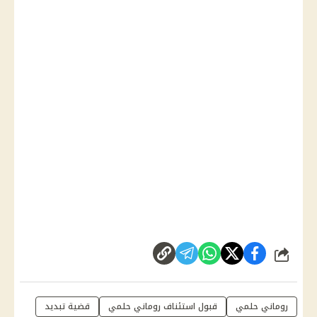
شارك
روماني حلمي
قبول استئناف روماني حلمي
قضية تبديد