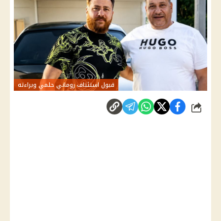
قبول استئناف روماني حلمي وبراءته
شارك