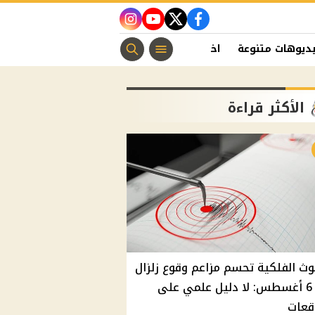
instagram
youtube
twitter
facebook
ديوهات متنوعة
اخبار الفن
منوعات مسيحية
اخبار الرياضة
الأكثر قراءة
وث الفلكية تحسم مزاعم وقوع زلزال
غدًا 6 أغسطس: لا دليل علمي على
قعات