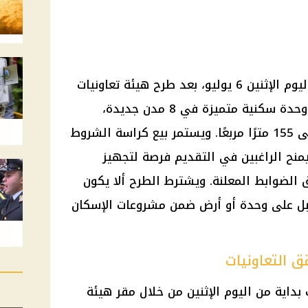
شقق التعاونيات 2026 بدأ حجزها اليوم الإثنين 6 يوليو، بعد طرح هيئة تعاونيات
البناء والإسكان كراسة شروط 314 وحدة سكنية متميزة في 8 مدن جديدة،
بمساحات تبدأ من 47 مترًا وتصل إلى 155 مترًا مربعًا. ويستمر بيع كراسة الشروط
يس 30 يوليو 2026، بما يمنح الراغبين في التقديم فرصة لتجهيز
الضوابط المعلنة. ويشترط الطرح ألا يكون
بل على وحدة أو أرض ضمن مشروعات الإسكان
 التعاونيات
داية من اليوم الإثنين من خلال مقر هيئة