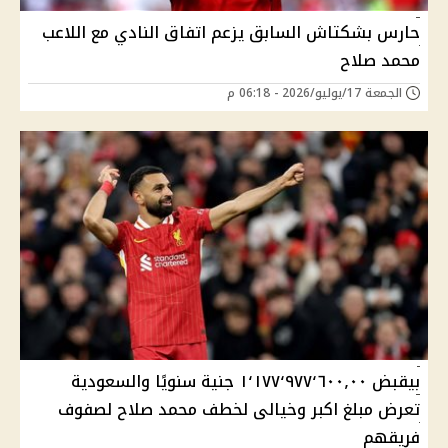
حارس بشكتاش السابق يزعم اتفاق النادي مع اللاعب
محمد صلاح
الجمعة 17/يوليو/2026 - 06:18 م
بيقبض ١٬١٧٧٬٩٧٧٬٦٠٠٫٠٠ جنية سنويًا والسعودية
تعرض مبلغ اكبر وخيالى لخطف محمد صلاح لصفوف
فريقهم