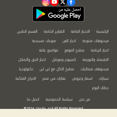
instagram
youtube
twitter
facebook
الرئيسية
الاخبار العامة
التقارير الخاصة
القسم الطبي
فيديوهات متنوعة
اخبار الفن
منوعات مسيحية
اخبار الرياضة
مطبخ الموقع
مواضيع عامة
الاقتصاد والبورصة
كمبيوتر وموبايل
اخبار الحق والضلال
فيديوهات فضائيات
مطبخ الاكل مع لى لى
تكنولوجيا
سيارات
اسعار وعروض
عقارات في مصر
الابراج الفلكية
حظك اليوم
من نحن
سياسة الخصوصية
اتصل بنا
©2024 الحق والضلال All Rights Reserved.
Powered by