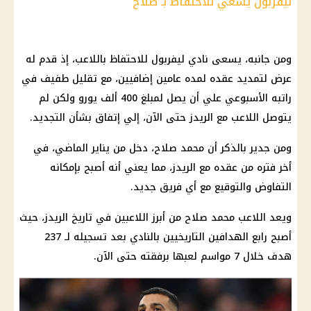
ليفربول
يسعي للاحتفاظ بـ صلاح
ومن جانبه، يسعى نادي
ليفربول
للاحتفاظ باللاعب، إذ قدم له
عرض لتمديد عقده لمده عامين إضافيين، مع تقليل طفيف في
راتبه الأسبوعي علي أن يصل لمبلغ 400 ألف يورو ولكن لم
يتوصل اللاعب مع الريدز حتى الآن، إلي إتفاق بشأن التجديد.
ومن جدير بالذكر أن
محمد صلاح
، دخل من يناير الماضي، في
أخر فتره من عقده مع الريدز، مما يعني أنه أصبح بإمكانه
التفاوض والتوقيع مع أي فريق جديد.
ويعد اللاعب
محمد صلاح
من أبرز اللاعبين في تاريخ الريدز، حيث
أصبح رابع الهدافين التاريخيين بالنادي بعد تسجيله لـ 237
هدف خلال 7 مواسم لعبها برفقته حتى الآن.