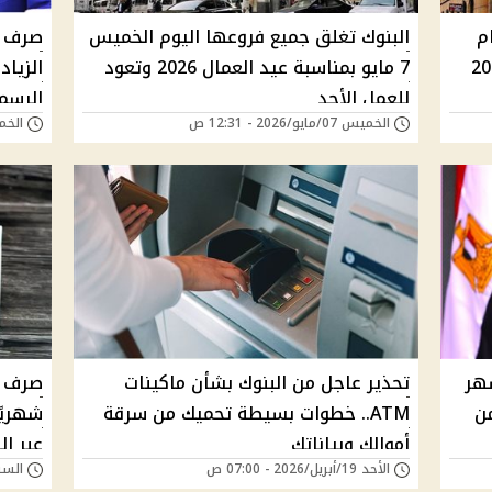
زة البنوك 6 أيام
البنوك تغلق جميع فروعها اليوم الخميس
لثلاثاء 26 مايو 2026
7 مايو بمناسبة عيد العمال 2026 وتعود
الزيا
للعمل الأحد
الرسم
الخميس 07/مايو/2026 - 12:31 ص
الخميس 23/أبريل
 أول الشهر
تحذير عاجل من البنوك بشأن ماكينات
ن
ATM.. خطوات بسيطة تحميك من سرقة
شهريً
أموالك وبياناتك
عبر الـATM
الأحد 19/أبريل/2026 - 07:00 ص
السبت 11/أبريل/026