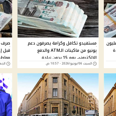
ت يونيو يبدأ يوم 18 لـ5.5 مليون
مستفيدو تكافل وكرامة يصرفون دعم
يونيو من ماكينات الـATM والدفع
الإلكتروني يوم 15 بدون زيادة
مواطن
السبت 06/يونيو/2026 - 10:57 ص
الجمعة 22/مايو/6