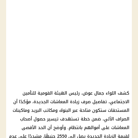
كشف
اللواء جمال عوض
، رئيس
الهيئة القومية للتأمين
الاجتماعي
، تفاصيل صرف
زيادة المعاشات الجديدة
، مؤكدًا أن
المستحقات ستكون متاحة عبر
البنوك
ومكاتب البريد وماكينات
الصراف الآلي، ضمن خطة تستهدف تيسير حصول
أصحاب
المعاشات
على أموالهم بانتظام. وأوضح أن الحد الأقصى
لقيمة الزيادة الجديدة يصل إلى 2550 جنيهًا، مشددًا على عدم