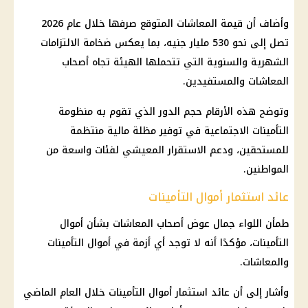
وأضاف أن قيمة
المعاشات
المتوقع صرفها خلال عام 2026
تصل إلى نحو 530 مليار جنيه، بما يعكس ضخامة الالتزامات
الشهرية والسنوية التي تتحملها الهيئة تجاه
أصحاب
المعاشات
والمستفيدين.
وتوضح هذه الأرقام حجم الدور الذي تقوم به منظومة
التأمينات الاجتماعية
في توفير مظلة
مالية
منتظمة
للمستحقين، ودعم الاستقرار المعيشي لفئات واسعة من
المواطنين.
عائد استثمار أموال التأمينات
طمأن
اللواء جمال عوض
أصحاب المعاشات
بشأن أموال
التأمينات
، مؤكدًا أنه لا توجد أي أزمة في أموال
التأمينات
والمعاشات.
وأشار إلى أن
عائد
استثمار
أموال
التأمينات
خلال العام الماضي