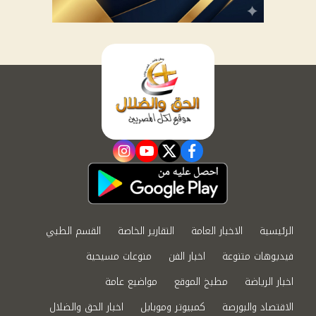
instagram
youtube
twitter
facebook
الرئيسية
الاخبار العامة
التقارير الخاصة
القسم الطبي
فيديوهات متنوعة
اخبار الفن
منوعات مسيحية
اخبار الرياضة
مطبخ الموقع
مواضيع عامة
الاقتصاد والبورصة
كمبيوتر وموبايل
اخبار الحق والضلال