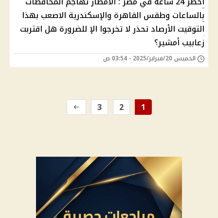
أخطر 24 ساعه في مصر : الأمطار تهاجم المحافظات
بالساعات وطقس القاهرة والإسكندرية اﻻصعب بهذا
التوقيت الأرصاد تحذر ﻻ تخرجوا الإ للضرورة هل اقتربت
زعابيب أمشير؟
الخميس 20/فبراير/2025 - 03:54 ص
3
2
1