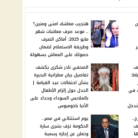
ن
هتجيب معاشك امتى ومنين؟
.. موعد صرف معاشات شهر
مايو 2025: أماكن الصرف
ر
وطريقة الاستعلام لضمان
حصولك على المعاش بسهولة
ف
الصحفي نادر شكرى يكشف
اط:
تفاصيل بيان مطرانية البحيرة
بشأن احتفالات عيد القيامة |
ت في
الجدل حول إلزام الأطفال
بالملابس السوداء وحداد على
تدخل
الأنبا باخوميوس
ح..
يوم استثنائي في مصر..
ف
الحكومة تزف بشرى سارة
ا
وتعلن عن إجازة رسمية