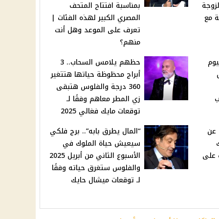
لزوجة
بمناسبة افتتاح المتحف
ة مع
المصري الكبير لهذه الفئات |
تعرف على الموعد وهل أنت
منهم؟
يوم
حظهم يلامس السحاب.. 3
اخل
أبراج محظوظة حياتها هتتغير
360 درجة والفلوس هتبقى
ب
زي المطر معاهم وفقًا لـ
توقعات مايك فغالي 2025
 عن
“المال يطرق بابه”.. برج فلكي
سيعيش حياة الملوك في
 على
الأسبوع الثاني من أبريل 2025
والفلوس ستغرق حياته وفقًا
لـ توقعات ميشال حايك