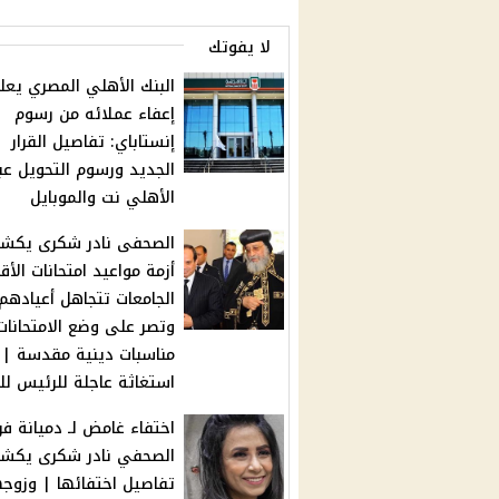
لا يفوتك
البنك الأهلي المصري يعل
إعفاء عملائه من رسوم
إنستاباي: تفاصيل القرار
الجديد ورسوم التحويل عب
الأهلي نت والموبايل
الصحفى نادر شكرى يكش
أزمة مواعيد امتحانات الأقب
الجامعات تتجاهل أعيادهم
وتصر على وضع الامتحانا
مناسبات دينية مقدسة |
استغاثة عاجلة للرئيس لل
اختفاء غامض لـ دميانة فر
الصحفي نادر شكرى يكش
تفاصيل اختفائها | وزوجه