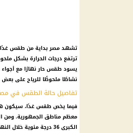
تشهد مصر بداية من
طقس
غدًا الثلاث
ترتفع
درجات الحرارة
بشكل ملحوظ ع
يسود
طقس حار
نهارًا مع أجواء
نشاطًا ملحوظًا للرياح على بعض 
تفاصيل حالة الطقس في مصر يوم ال
فيما يخص
طقس
غدًا، سيكون هن
معظم مناطق الجمهورية. ومن ا
الكبرى
36 درجة مئوية خلال النهار، مع