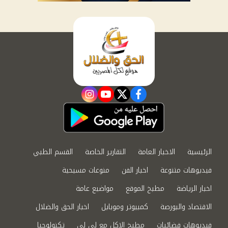
instagram
youtube
twitter
facebook
الرئيسية
الاخبار العامة
التقارير الخاصة
القسم الطبي
فيديوهات متنوعة
اخبار الفن
منوعات مسيحية
اخبار الرياضة
مطبخ الموقع
مواضيع عامة
الاقتصاد والبورصة
كمبيوتر وموبايل
اخبار الحق والضلال
فيديوهات فضائيات
مطبخ الاكل مع لى لى
تكنولوجيا