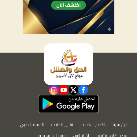
instagram
youtube
twitter
facebook
الرئيسية
الاخبار العامة
التقارير الخاصة
القسم الطبي
فيديوهات متنوعة
اخبار الفن
منوعات مسيحية