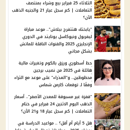
الثلاثاء 25 فبراير بيع وشراء بمنتصف
التعاملات | كم سجل عيار 21 والجنيه الذهب
الآن؟
"يابختك هتتفرج ببلاش".. موعد مباراة
ليفربول ونيوكاسل يونايتد في الدوري
الإنجليزي 2025 والقنوات الناقلة للماتش
بشكل مجاني
حظ أسطوري ورزق بالكوم وتغيرات مالية
هائلة في 2025 من نصيب برجين
محظوظين.. و"العذراء" على موعد مع الثراء
وفقًا لـ توقعات كارمن شماس
"قفزة غير مسبوقة للمعدن الأصفر".. أسعار
الذهب اليوم الاثنين 24 فبراير في ختام
التعاملات | كم سجل عيار 18 و21 الأن؟
هل 5 أيام أم أقل؟ .. مواعيد الدراسة في