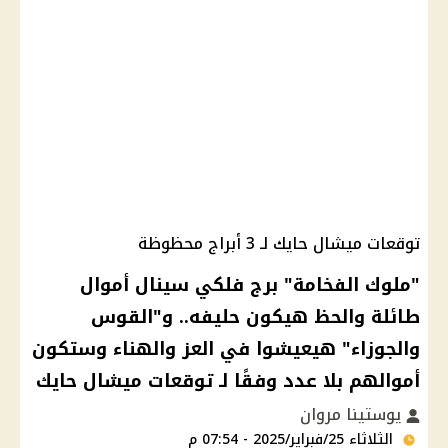
توقعات ميشال حايك لـ 3 أبراج محظوظة
"ملوك الفخامة" برج فلكي سينال أموال
طائلة والحظ هيكون حليفه.. و"القوس
والجوزاء" هيعيشوا في العز والهناء وستكون
أموالهم بلا عدد وفقًا لـ توقعات ميشال حايك
يوستينا مروان
الثلاثاء 25/فبراير/2025 - 07:54 م