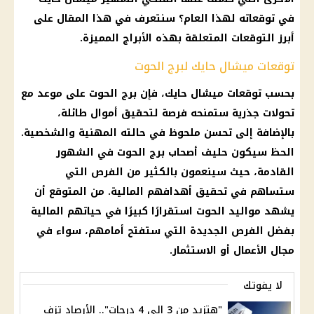
في توقعاته لهذا العام؟ سنتعرف في هذا المقال على
أبرز
التوقعات
المتعلقة بهذه
الأبراج
المميزة.
توقعات ميشال حايك لبرج الحوت
بحسب
توقعات ميشال حايك
، فإن
برج الحوت
على
موعد
مع
تحولات جذرية ستمنحه فرصة لتحقيق أموال طائلة،
بالإضافة إلى تحسن ملحوظ في حالته المهنية والشخصية.
الحظ سيكون حليف أصحاب
برج الحوت
في الشهور
القادمة، حيث سينعمون بالكثير من الفرص التي
ستساهم في تحقيق أهدافهم
المالية
. من المتوقع أن
يشهد مواليد الحوت استقرارًا كبيرًا في حياتهم
المالية
بفضل الفرص الجديدة التي ستفتح أمامهم، سواء في
مجال الأعمال أو
الاستثمار
.
لا يفوتك
"هتزيد من 3 إلى 4 درجات".. الأرصاد تزف