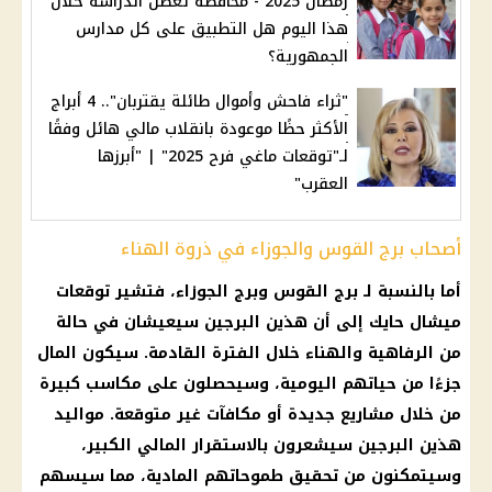
رمضان 2025 - محافظة تعطل الدراسة خلال
هذا اليوم هل التطبيق على كل مدارس
الجمهورية؟
"ثراء فاحش وأموال طائلة يقتربان".. 4 أبراج
الأكثر حظًا موعودة بانقلاب مالي هائل وفقًا
لـ"توقعات ماغي فرح 2025" | "أبرزها
العقرب"
أصحاب برج القوس والجوزاء في ذروة الهناء
أما بالنسبة لـ
برج القوس
وبرج الجوزاء، فتشير
توقعات
ميشال حايك
إلى أن هذين البرجين سيعيشان في حالة
من الرفاهية والهناء خلال الفترة القادمة. سيكون المال
جزءًا من حياتهم اليومية، وسيحصلون على مكاسب كبيرة
من خلال مشاريع جديدة أو مكافآت غير متوقعة. مواليد
هذين البرجين سيشعرون بالاستقرار المالي الكبير،
وسيتمكنون من تحقيق طموحاتهم المادية، مما سيسهم