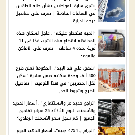
بشرى سارة للمواطنين بشأن حالة الطقس
في الساعات القادمة | تعرف على تفاصيل
درجة الحرارة
"الميه هتقطع عليكم".. عاجل لسكان هذه
المحافظة انقطاع مياه الشرب غدًا في 11
قرية لمدة 4 ساعات | تعرف على الأماكن
والموعد
"شقق علي قد الإيد".. الحكومة تعلن طرح
400 ألف وحدة سكنية ضمن مبادرة "سكن
لكل المصريين" في هذا التوقيت | تفاصيل
الطرح وشروط الحجز
"تراجع حديد عز والاستثماري".. أسعار الحديد
والأسمنت اليوم الثلاثاء 25 فبراير تفاجئ
الجميع | كم سجل سعر الأسمنت الرمادي؟
"الجرام بـ 4754 جنيه".. أسعار الذهب اليوم