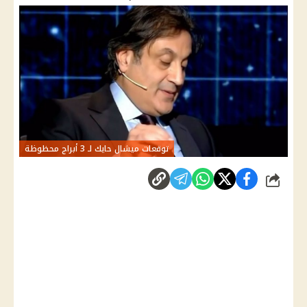
توقعات ميشال حايك لـ 3 أبراج محظوظة
شارك