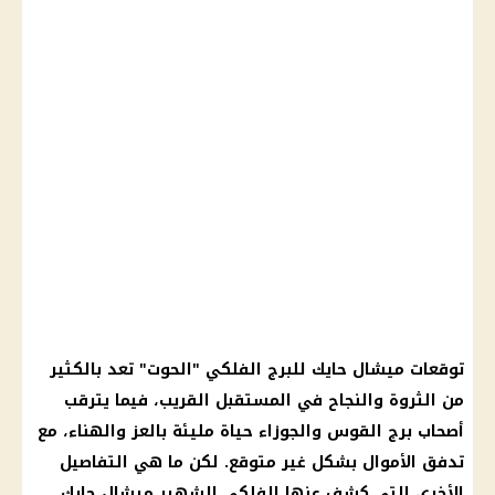
توقعات ميشال حايك
للبرج الفلكي "الحوت" تعد بالكثير
من الثروة والنجاح في المستقبل القريب، فيما يترقب
أصحاب
برج القوس
والجوزاء حياة مليئة بالعز والهناء، مع
تدفق الأموال بشكل غير متوقع. لكن ما هي التفاصيل
الأخرى التي كشف عنها الفلكي الشهير ميشال حايك