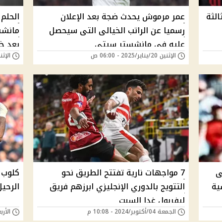
الثة
عمر مرموش يحدث ضجة بعد الإعلان
الحلم
رسميا عن الراتب الخيالى التى سيحصل
مانشس
عليه فى مانشستر سيتي
بعد خ
الإثنين 20/يناير/2025 - 06:00 ص
الإثنين 13/يناير/25
ى
7 مواجهات نارية تفتتح الطريق نحو
كلوب 
ية
التتويج بالدوري الإنجليزي ابرزهم فريق
الرحيل
ليفربول غدا السبت
الجمعة 04/أكتوبر/2024 - 10:08 م
الأربعاء 15/مايو/4