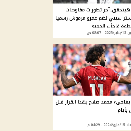
 هيتحقق..آخر تطورات مفاوضات
تر سيتي لضم عمرو مرموش رسميا
طوة فاجأت الجميع
20 - 08:07 ص
يفاجىء محمد صلاح بهذا القرار قبل
 بأيام
202 - 04:29 م